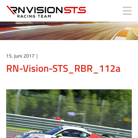
RN Vision STS
15. Juni 2017 |
RN-Vision-STS_RBR_112a