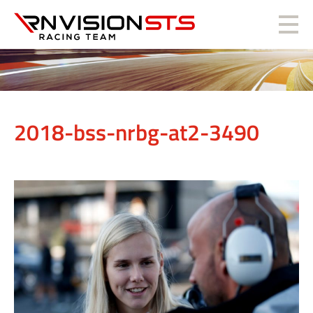
RN Vision STS
2018-bss-nrbg-at2-3490