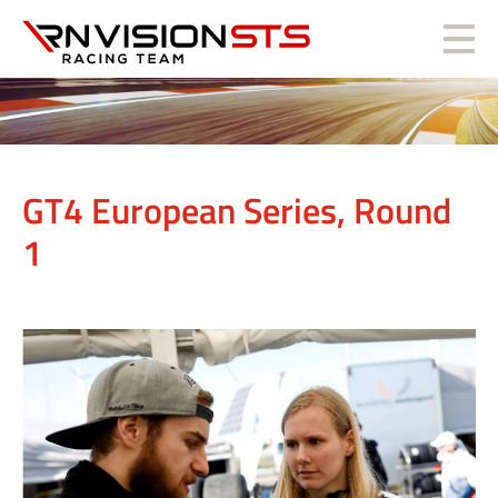
RN Vision STS
GT4 European Series, Round
1