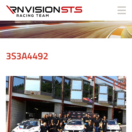
RN Vision STS
3S3A4492