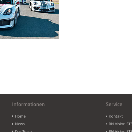
Informationen
Service
Home
Kontakt
News
RN Vision ST
Das Team
RN Vision ST