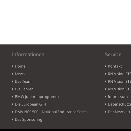
Informationen
Service
Home
Kontakt
News
RN Vision ST
Das Team
RN Vision ST
Die Fahrer
RN Vision ST
BMW Juniorenprogramm
Impressum
Die European GT4
Datenschutz
DMV NES 500 – National Endurance Series
Der Newslett
Das Sponsoring