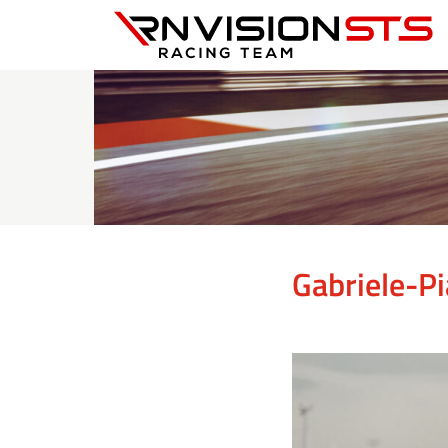
RN Vision STS
Gabriele-P