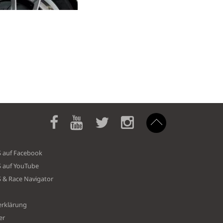
S auf Facebook
S auf YouTube
S & Race Navigator
erklärung
er