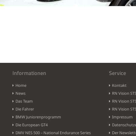
Informationen
Service
Home
Kontakt
News
RN Vision ST
Das Team
RN Vision ST
Die Fahrer
RN Vision ST
BMW Juniorenprogramm
Impressum
Die European GT4
Datenschutz
DMV NES 500 – National Endurance Series
Der Newslett