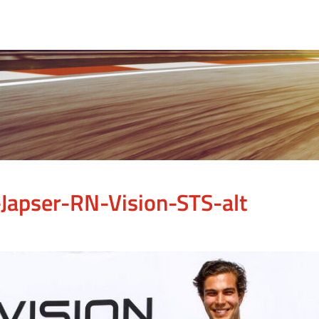
-Japser-RN-Vision-STS-alt