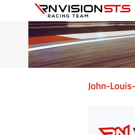
RN Vision STS
John-Louis