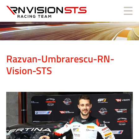
RN Vision STS
Razvan-Umbrarescu-RN-
Vision-STS