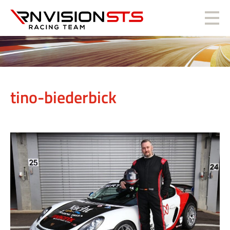
RN Vision STS
tino-biederbick