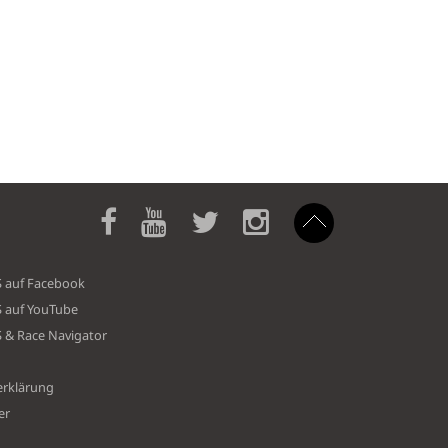
S auf Facebook
S auf YouTube
S & Race Navigator
erklärung
er