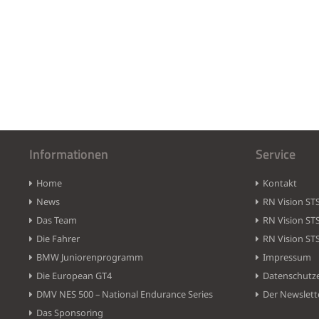
Informationen
Service
Home
Kontakt
News
RN Vision ST
Das Team
RN Vision ST
Die Fahrer
RN Vision ST
BMW Juniorenprogramm
Impressum
Die European GT4
Datenschutz
DMV NES 500 – National Endurance Series
Der Newslett
Das Sponsoring