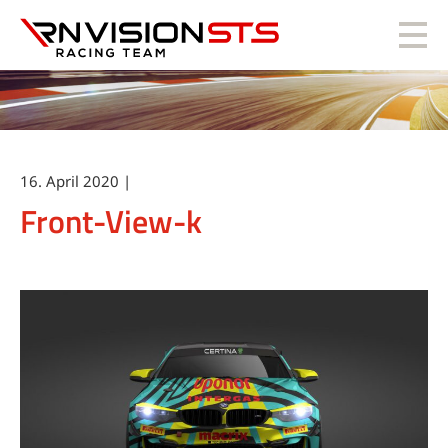
RN Vision STS
16. April 2020 |
Front-View-k