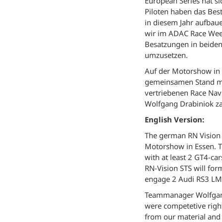
European Series hat s
Piloten haben das Bes
in diesem Jahr aufbaue
wir im ADAC Race Weeke
Besatzungen in beiden 
umzusetzen.
Auf der Motorshow in E
gemeinsamen Stand mi
vertriebenen Race Navi
Wolfgang Drabiniok za
English Version:
The german RN Vision 
Motorshow in Essen. T
with at least 2 GT4-ca
RN-Vision STS will fo
engage 2 Audi RS3 LMS 
Teammanager Wolfgang 
were competetive right
from our material and 