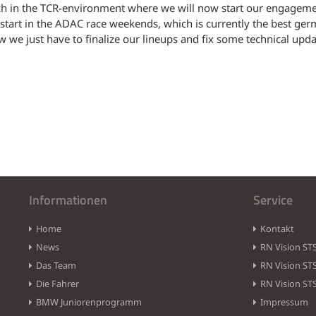
h in the TCR-environment where we will now start our engageme
start in the ADAC race weekends, which is currently the best ge
w we just have to finalize our lineups and fix some technical upd
Informationen
Service
Home
Kontakt
News
RN Vision ST
Das Team
RN Vision ST
Die Fahrer
RN Vision ST
BMW Juniorenprogramm
Impressum