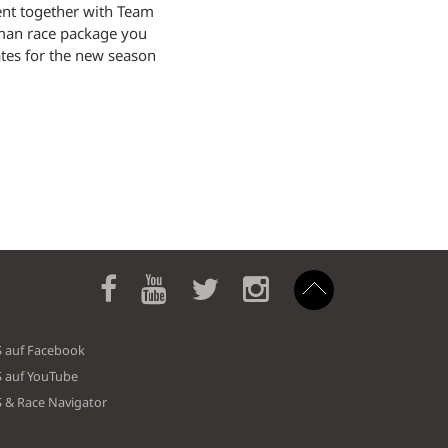
nt together with Team
rman race package you
ates for the new season
S auf Facebook
S auf YouTube
S & Race Navigator