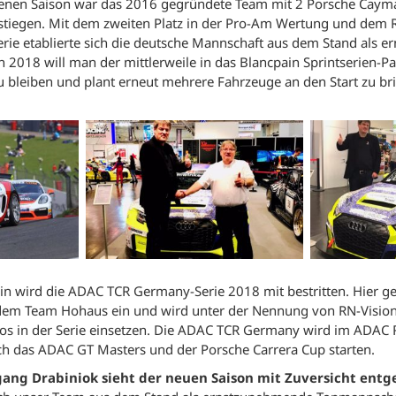
ngenen Saison war das 2016 gegründete Team mit 2 Porsche Caym
stiegen. Mit dem zweiten Platz in der Pro-Am Wertung und dem 
erie etablierte sich die deutsche Mannschaft aus dem Stand als 
h 2018 will man der mittlerweile in das Blancpain Sprintserien-P
u bleiben und plant erneut mehrere Fahrzeuge an den Start zu br
ein wird die ADAC TCR Germany-Serie 2018 mit bestritten. Hier g
 dem Team Hohaus ein und wird unter der Nennung von RN-Visio
os in der Serie einsetzen. Die ADAC TCR Germany wird im ADAC
ch das ADAC GT Masters und der Porsche Carrera Cup starten.
ng Drabiniok sieht der neuen Saison mit Zuversicht entg