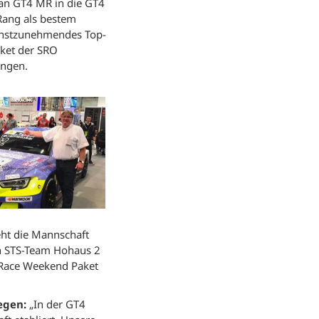
an GT4 MR in die GT4
Rang als bestem
ernstzunehmendes Top-
aket der SRO
ingen.
eht die Mannschaft
n STS-Team Hohaus 2
 Race Weekend Paket
egen:
„In der GT4