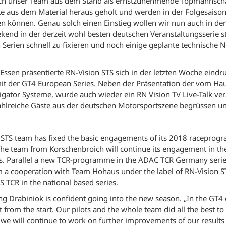
ich unser Team aus dem Stand als ernstzunehmende Topmannschaf
te aus dem Material heraus geholt und werden in der Folgesaiso
n können. Genau solch einen Einstieg wollen wir nun auch in der
nd in der derzeit wohl besten deutschen Veranstaltungsserie start
Serien schnell zu fixieren und noch einige geplante technische 
ssen präsentierte RN-Vision STS sich in der letzten Woche eindr
t der GT4 European Series. Neben der Präsentation der vom Ha
gator Systeme, wurde auch wieder ein RN Vision TV Live-Talk ver
hlreiche Gäste aus der deutschen Motorsportszene begrüssen un
STS team has fixed the basic engagements of its 2018 raceprog
he team from Korschenbroich will continue its engagement in th
rs. Parallel a new TCR-programme in the ADAC TCR Germany series
rm a cooperation with Team Hohaus under the label of RN-Vision 
TCR in the national based series.
Drabiniok is confident going into the new season. „In the GT4
 from the start. Our pilots and the whole team did all the best to
we will continue to work on further improvements of our results