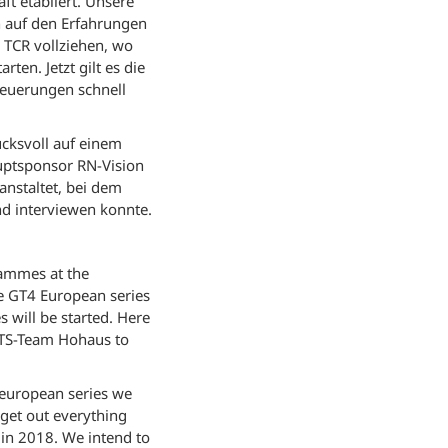
t etabliert. Unsere
n auf den Erfahrungen
 TCR vollziehen, wo
en. Jetzt gilt es die
Neuerungen schnell
ucksvoll auf einem
uptsponsor RN-Vision
anstaltet, bei dem
d interviewen konnte.
rammes at the
e GT4 European series
 will be started. Here
STS-Team Hohaus to
 european series we
 get out everything
 in 2018. We intend to