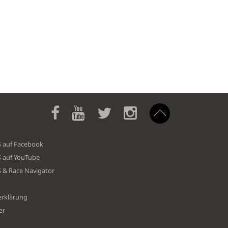
S auf Facebook
S auf YouTube
S & Race Navigator
erklärung
er