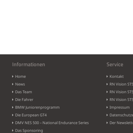
Informationen
Service
Home
Kontakt
News
RN Vision ST
Das Team
RN Vision ST
Die Fahrer
RN Vision ST
BMW Juniorenprogramm
Impressum
Die European GT4
Datenschutz
DMV NES 500 – National Endurance Series
Der Newslett
Das Sponsoring