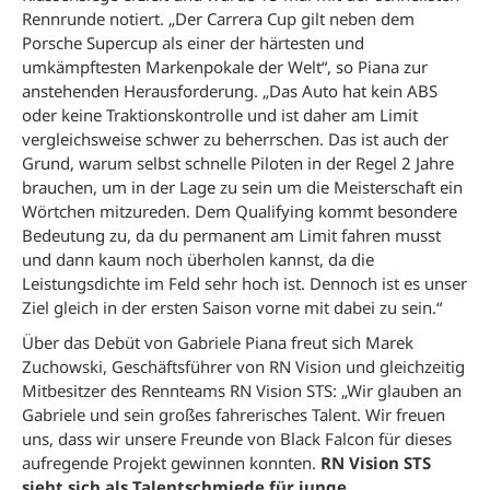
Rennrunde notiert. „Der Carrera Cup gilt neben dem
Porsche Supercup als einer der härtesten und
umkämpftesten Markenpokale der Welt“, so Piana zur
anstehenden Herausforderung. „Das Auto hat kein ABS
oder keine Traktionskontrolle und ist daher am Limit
vergleichsweise schwer zu beherrschen. Das ist auch der
Grund, warum selbst schnelle Piloten in der Regel 2 Jahre
brauchen, um in der Lage zu sein um die Meisterschaft ein
Wörtchen mitzureden. Dem Qualifying kommt besondere
Bedeutung zu, da du permanent am Limit fahren musst
und dann kaum noch überholen kannst, da die
Leistungsdichte im Feld sehr hoch ist. Dennoch ist es unser
Ziel gleich in der ersten Saison vorne mit dabei zu sein.“
Über das Debüt von Gabriele Piana freut sich Marek
Zuchowski, Geschäftsführer von RN Vision und gleichzeitig
Mitbesitzer des Rennteams RN Vision STS: „Wir glauben an
Gabriele und sein großes fahrerisches Talent. Wir freuen
uns, dass wir unsere Freunde von Black Falcon für dieses
aufregende Projekt gewinnen konnten.
RN Vision STS
sieht sich als Talentschmiede für junge