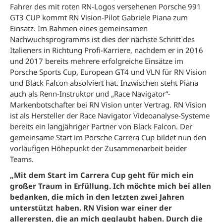
Fahrer des mit roten RN-Logos versehenen Porsche 991
GT3 CUP kommt RN Vision-Pilot Gabriele Piana zum
Einsatz. Im Rahmen eines gemeinsamen
Nachwuchsprogramms ist dies der nächste Schritt des
Italieners in Richtung Profi-Karriere, nachdem er in 2016
und 2017 bereits mehrere erfolgreiche Einsätze im
Porsche Sports Cup, European GT4 und VLN für RN Vision
und Black Falcon absolviert hat. Inzwischen steht Piana
auch als Renn-Instruktor und „Race Navigator“-
Markenbotschafter bei RN Vision unter Vertrag. RN Vision
ist als Hersteller der Race Navigator Videoanalyse-Systeme
bereits ein langjähriger Partner von Black Falcon. Der
gemeinsame Start im Porsche Carrera Cup bildet nun den
vorläufigen Höhepunkt der Zusammenarbeit beider
Teams.
„Mit dem Start im Carrera Cup geht für mich ein
großer Traum in Erfüllung. Ich möchte mich bei allen
bedanken, die mich in den letzten zwei Jahren
unterstützt haben. RN Vision war einer der
allerersten, die an mich geglaubt haben. Durch die