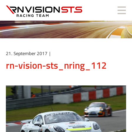
RN Vision STS
21. September 2017 |
rn-vision-sts_nring_112