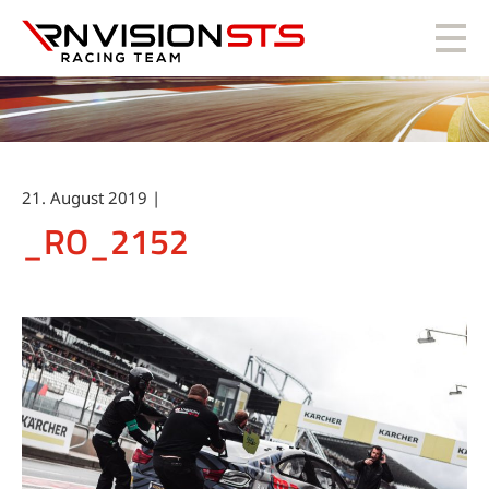
RN Vision STS
21. August 2019 |
_RO_2152