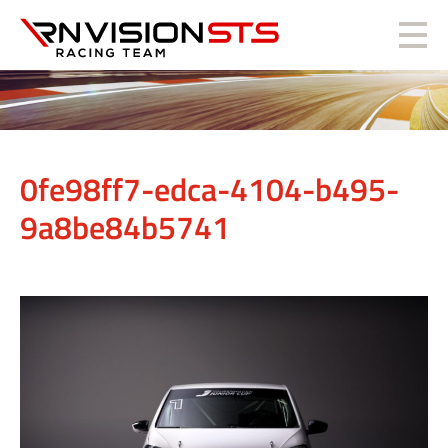
RN Vision STS
0fe98ff7-edca-4104-b495-
9a8be84b5741