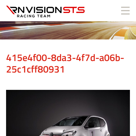
RN Vision STS
415e4f00-8da3-4f7d-a06b-
25c1cff80931